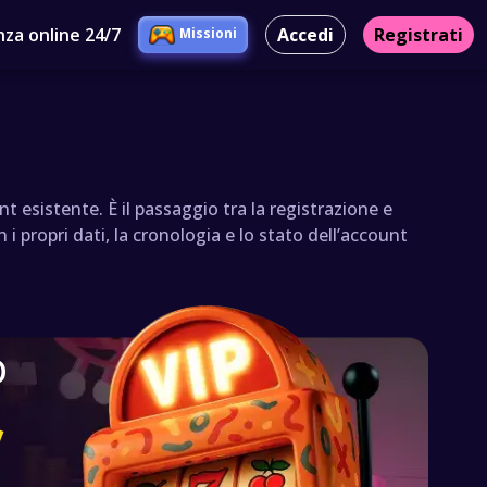
nza online 24/7
Accedi
Registrati
Missioni
t esistente. È il passaggio tra la registrazione e
 i propri dati, la cronologia e lo stato dell’account
O
€