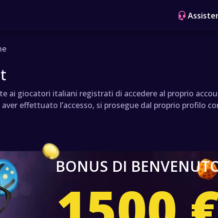
Assiste
ne
t
 ai giocatori italiani registrati di accedere al proprio accoun
 aver effettuato l’accesso, si prosegue dal proprio profilo con
BONUS DI BENVENUT
1500 