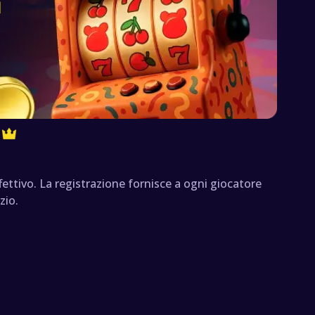
fettivo. La registrazione fornisce a ogni giocatore
zio.