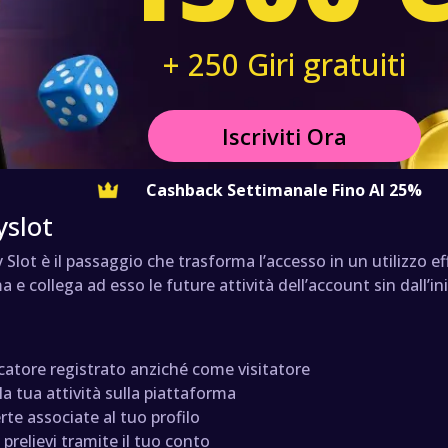
+ 250 Giri gratuiti
Iscriviti Ora
Cashback Settimanale Fino Al 25%
yslot
lot è il passaggio che trasforma l’accesso in un utilizzo ef
 e collega ad esso le future attività dell’account sin dall’ini
catore registrato anziché come visitatore
a tua attività sulla piattaforma
rte associate al tuo profilo
 prelievi tramite il tuo conto