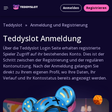
Anmelden
Registrieren
Teddyslot
»
Anmeldung und Registrierung
Teddyslot Anmeldung
Über die Teddyslot Login Seite erhalten registrierte
Spieler Zugriff auf ihr bestehendes Konto. Dies ist der
Schritt zwischen der Registrierung und der regulären
Kontonutzung. Nach der Anmeldung gelangen Sie
direkt zu Ihrem eigenen Profil, wo Ihre Daten, Ihr
Verlauf und Ihr Kontostatus bereits angezeigt werden.